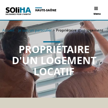
HAUTE-SAÔNE
Menu
Accueil
>
Je suis un particulier
>
Propriétaire d'un logement
locatif
PROPRIÉTAIRE
D'UN LOGEMENT
LOCATIF