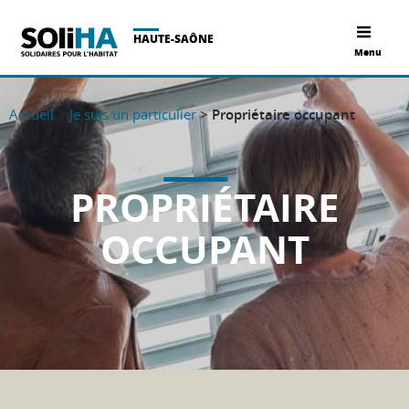
HAUTE-SAÔNE
Menu
Accueil
>
Je suis un particulier
>
Propriétaire occupant
PROPRIÉTAIRE
OCCUPANT