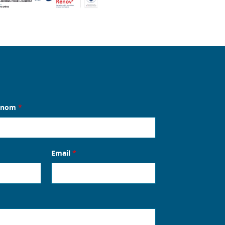
énom
*
Email
*